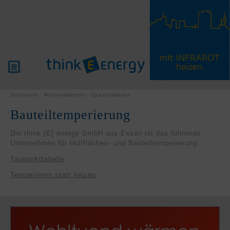
PRODUKTE
Startseite
Wissenswertes
Spezialwissen
Bauteiltemperierung
WISSENSWERTES
Die think [E] energy GmbH aus Essen ist das führende
Unternehmen für Hüllflächen- und Bauteiltemperierung.
PARTNER
Taupunkttabelle
Temperieren statt heizen
SERVICE