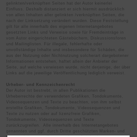
gelinkten/verknüpften Seiten hat der Autor keinerlei
Einfluss. Deshalb distanziert er sich hiermit ausdrücklich
von allen Inhalten aller gelinkten /verknüpften Seiten, die
nach der Linksetzung verändert wurden. Diese Feststellung
gilt für alle innerhalb des eigenen Internetangebotes
gesetzten Links und Verweise sowie für Fremdeinträge in
vom Autor eingerichteten Gästebüchern, Diskussionsforen
und Mailinglisten. Für illegale, fehlerhafte oder
unvollständige Inhalte und insbesondere für Schäden, die
aus der Nutzung oder Nichtnutzung solcherart dargebotener
Informationen entstehen, haftet allein der Anbieter der
Seite, auf welche verwiesen wurde, nicht derjenige, der über
Links auf die jeweilige Veröffentlichung lediglich verweist.
Urheber- und Kennzeichenrecht
Der Autor ist bestrebt, in allen Publikationen die
Urheberrechte der verwendeten Grafiken, Tondokumente,
Videosequenzen und Texte zu beachten, von ihm selbst
erstellte Grafiken, Tondokumente, Videosequenzen und
Texte zu nutzen oder auf lizenzfreie Grafiken,
Tondokumente, Videosequenzen und Texte
zurückzugreifen. Alle innerhalb des Internetangebotes
genannten und ggf. durch Dritte geschützten Marken- und
Warenzeichen unterliegen uneingeschränkt den