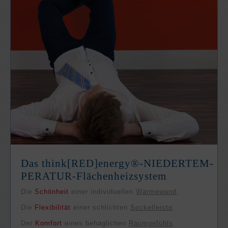
Das think[RED]­energy®-NIEDER­TEM­
PE­RATUR-Flächen­heiz­system
Die
Schön­heit
einer in­di­viduel­len
Wärme­wand
.
Die
Flexi­bili­tät
einer schlich­ten
Sockel­leiste
.
Der
Kom­fort
eines behag­lichen
Raum­gefühls
.