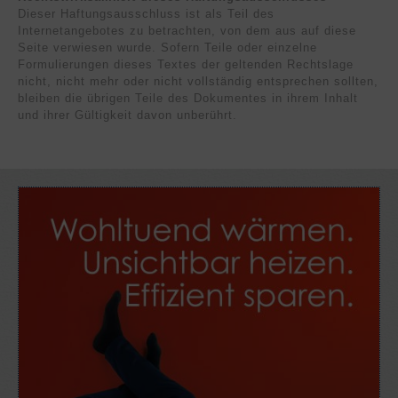
Dieser Haftungsausschluss ist als Teil des
Internetangebotes zu betrachten, von dem aus auf diese
Seite verwiesen wurde. Sofern Teile oder einzelne
Formulierungen dieses Textes der geltenden Rechtslage
nicht, nicht mehr oder nicht vollständig entsprechen sollten,
bleiben die übrigen Teile des Dokumentes in ihrem Inhalt
und ihrer Gültigkeit davon unberührt.