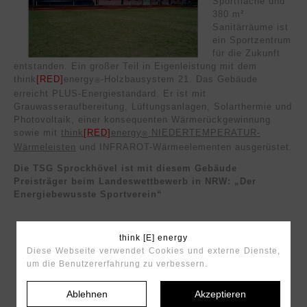
Sportfläche und
380 m²
Sanitärräume ist
ein Sportzentrum
für die Zukunft
entstanden. Ein großer Teil in Eigenleistung mit dem
think
[RED]
energy
-Holzbausystem 21. Das Gebäude
®
erreicht PLUS-Energiestandard. Er ist mit
Grauwasseraufbereitung, Lüftungsanlagen, Solarthermie und
Photovoltaik, einer konsequenten Wärmerückgewinnung
sowie mit
think
[RED]
energy
NIEDERTEMPERATUR-
®
Wärmeleisten
und INFRAROT-Wärmeelementen ausgerüstet.
Die TSG Sprockhövel ist mit diesem Gebäude
Preisträger beim Landeswettbewerb in NRW: „Der
Energiebewusste Sportverein“
think [E] energy
Diese Webseite verwendet Cookies und externe Dienste,
um die Benutzererfahrung zu verbessern.
Der RWE
Klimaschutzpreis
Ablehnen
Akzeptieren
2011 für das