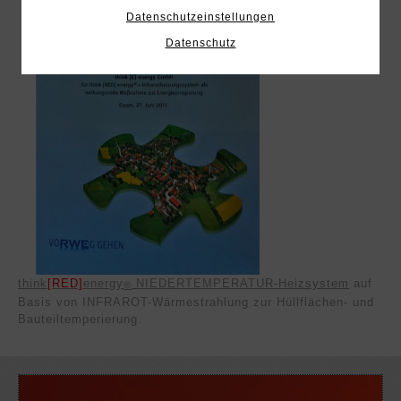
Datenschutzeinstellungen
Datenschutz
think
[RED]
energy
NIEDERTEMPERATUR-Heizsystem
auf
®
Basis von INFRAROT-Wärmestrahlung zur Hüllflächen- und
Bauteiltemperierung.