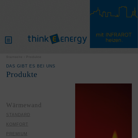
PRODUKTE
Startseite
Produkte
DAS GIBT ES BEI UNS
Produkte
WISSENSWERTES
PARTNER
Wärmewand
SERVICE
STANDARD
KOMFORT
PREMIUM