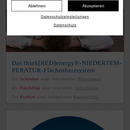
Ablehnen
Akzeptieren
Datenschutzeinstellungen
Datenschutz
Das think[RED]­energy®-NIEDER­TEM­
PE­RATUR-Flächen­heiz­system
Die
Schön­heit
einer in­di­viduel­len
Wärme­wand
.
Die
Flexi­bili­tät
einer schlich­ten
Sockel­leiste
.
Der
Kom­fort
eines behag­lichen
Raum­gefühls
.