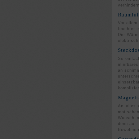
verhin­der
Raumluf
Vor allem 
feuchter 
Die Wärme
elektrisch
Steckdo
So einfac
mier­bares
an schimme
unter­sch
einsetz­b
kompli­zie
Magnets
An alles 
matischen
Wunsch m
denn auf 
Bewoh­nern