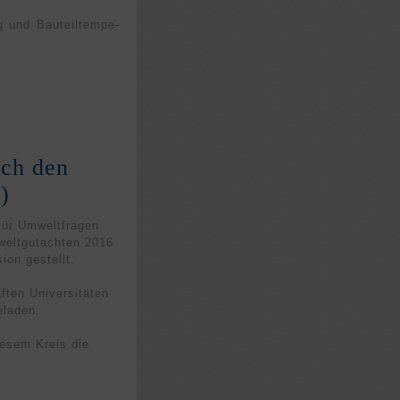
und Bau­teil­tempe­
rch den
)
für Umweltfragen
weltgutachten 2016
on gestellt.
ften Universitäten
eladen.
esem Kreis die