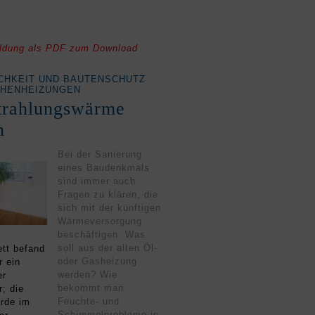
ldung als PDF
zum Download
CHKEIT UND BAUTENSCHUTZ
CHENHEIZUNGEN
trahlungswärme
n
Bei der Sanierung
eines Baudenkmals
sind immer auch
Fragen zu klären, die
sich mit der künftigen
Wärmeversorgung
beschäftigen. Was
m
soll aus der alten Öl-
ett befand
oder Gasheizung
r ein
werden? Wie
er
bekommt man
; die
Feuchte- und
rde im
Schimmelprobleme in