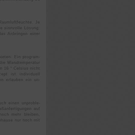
aum­luft­feuchte. Je
e sinnvolle Lösung:
as An­bringen einer
bieten. Ein program­
die Wand­tempe­ratur
n 16 ° Celsius nicht
ept ist indivi­duell
en erlauben ein un­
ch einen un­proble­
an­ferti­gungen auf
nsch mehr bleiben,
u­hause nur noch mit