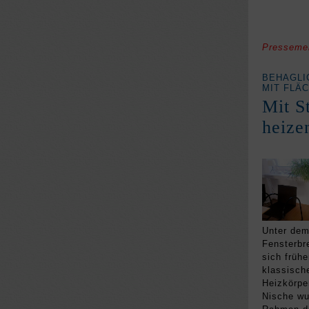
Presseme
BEHAGLI
MIT FLÄ
Mit S
heize
Unter de
Fensterbr
sich frühe
klassisch
Heizkörper
Nische wu