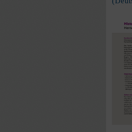
(Deut