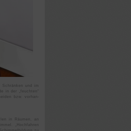
er Schrän­ken und im
de in der „feuchten“
­meiden bzw. vorhan­
ellen in Räumen, an
himmel. „Hoch­fahren
 Schimmel­bildung zu