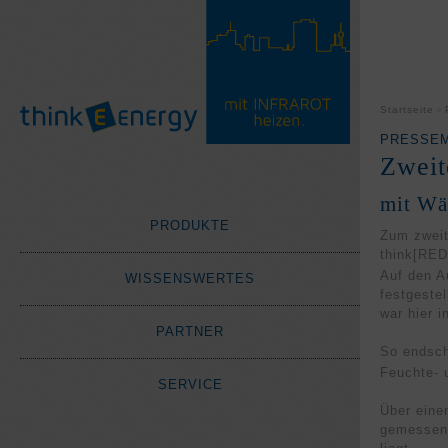
Startseite
PRESSEM
Zweit
mit Wä
PRODUKTE
Zum zweit
think
[RED
Auf den A
WISSENSWERTES
festgeste
war hier 
PARTNER
So endsch
Feuchte- 
SERVICE
Über eine
gemessen 