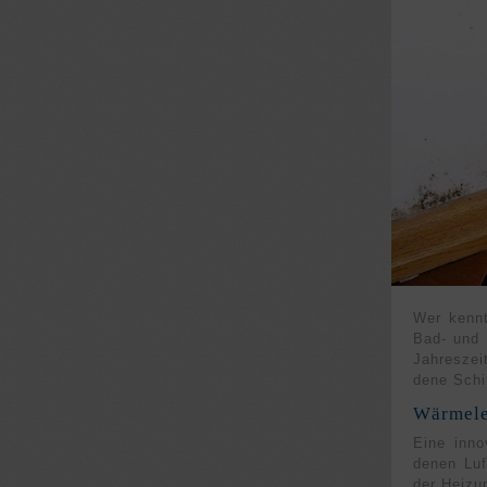
Wer kennt
Bad- und 
Jahres­ze
dene Schim
Wärmele
Eine inno
denen Luf
der Heizu