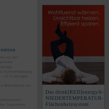
vention
ume mit den
erüstet.
inträge
von Schimmelbildung
 – 12 % betragen.
y
-Wärmeleiste zur
®
Das think[RED]­energy®-
NIEDER­TEM­PE­RATUR-
andtemperatur
Flächen­heiz­system
 des Taupunktes