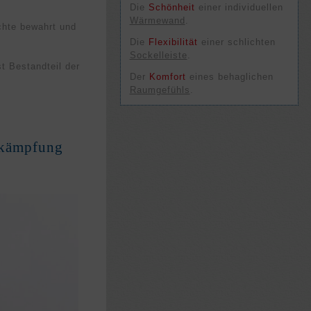
Die
Schön­heit
einer in­di­viduel­len
Wärme­wand
.
chte bewahrt und
Die
Flexi­bili­tät
einer schlich­ten
Sockel­leiste
.
t Bestandteil der
Der
Kom­fort
eines behag­lichen
Raum­gefühls
.
ekämpfung