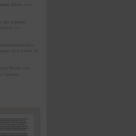
 einer Reihe von
n der eigenen
rozesse zu
Diskussionskultur
ssen ihre Arbeit im
iner Reihe von
ts fanden