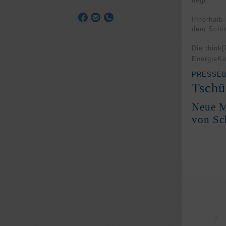
liegt.
Innerhalb
dem Schim
Die think
[
EnergieK
PRESSEBE
Tschü
Neue M
von Sc