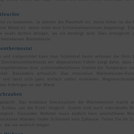
n.
tfeuchte
ist zu bedenken: Je wärmer die Raum­luft ist, desto höher ist die R
eine Wand ist, desto mehr wird Schimmel­wachstum begünstigt. Ein
 exakt dorthin bringen, wo sie benötigt wird. Dies ermög­licht d
 betriebe­nen Wärme­leiste.
senthermostat
h und ziel­gerichtet kann man Schim­mel heute wirksam die Stirn 
 Steck­dosen­thermostat mit ab­gesetztem Fühler sorgt dafür, dass 
l­gefährdeten bzw. schimmel­befal­lenen Stel­len die Tempe­ratur vo
reitet. Beson­ders erfreulich: Das inno­vative Wärmel­eisten-Konz
ar und lässt sich ganz einfach selbst mon­tieren. Magnet­schraub
rtes An­bringen an der Wand.
chrauben
gedacht: Das modu­lare Steck­system der Wärme­leisten macht au
 Einbau „um die Ecke“ möglich. Zudem sind auch indivi­duelle Maß
öglich. Gesundes Wohnen muss endlich kein unerfüll­barer Wu
trockenen Wän­den findet Schim­mel kein Zuhause. Teilen Sie Ihr Z
, die sie wirklich mögen.