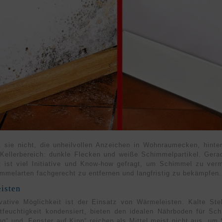
 sie nicht, die unheil­vollen Anzeichen in Wohn­raum­ecken, hint
Keller­bereich: dunkle Flecken und weiße Schimmel­partikel. Gera
it ist viel Initiative und Know-how gefragt, um Schim­mel zu ver
mel­arten fach­gerecht zu entfernen und lang­fristig zu be­kämpfen.
isten
­vative Möglich­keit ist der Einsatz von Wärme­leisten. Kalte St
t­feuchtig­keit konden­siert, bieten den idealen Nähr­boden für Sc
ng“ und „Fenster auf Kipp“ reichen als Mittel meist nicht aus, um