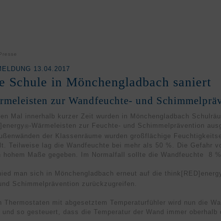
Presse
ELDUNG 13.04.2017
e Schule in Mönchengladbach saniert
rmeleisten zur Wandfeuchte- und Schimmelprä
en Mal innerhalb kurzer Zeit wurden in Mönchengladbach Schulrä
]
energy
-Wärmeleisten zur Feuchte- und Schimmelprävention ausg
®
ußenwänden der Klassenräume wurden großflächige Feuchtigkeitse
llt. Teilweise lag die Wandfeuchte bei mehr als 50 %. Die Gefahr 
in hohem Maße gegeben. Im Normalfall sollte die Wandfeuchte 8 %
ied man sich in Mönchengladbach erneut auf die think
[RED]
energ
und Schimmelprävention zurückzugreifen.
n Thermostaten mit abgesetztem Temperaturfühler wird nun die W
und so gesteuert, dass die Temperatur der Wand immer oberhalb