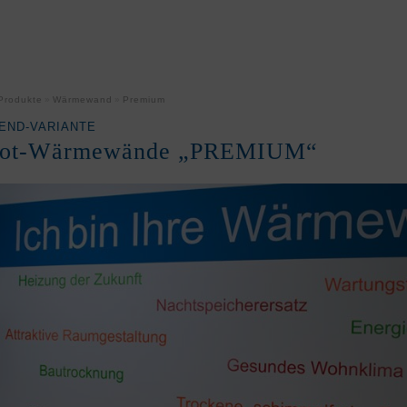
Produkte
Wärmewand
Premium
HEND-VARIANTE
arot-Wärmewände „PREMIUM“