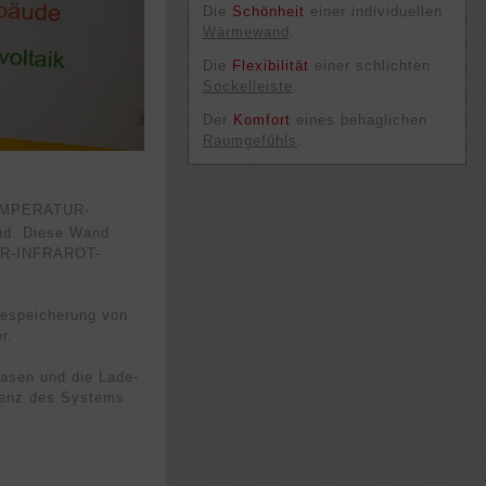
Die
Schön­heit
einer in­di­viduel­len
Wärme­wand
.
Die
Flexi­bili­tät
einer schlich­ten
Sockel­leiste
.
Der
Kom­fort
eines behag­lichen
Raum­gefühls
.
M­PE­RATUR-
d. Diese Wand
TUR-INFRAROT-
e­speicherung von
r.
hasen und die Lade­
zienz des Systems