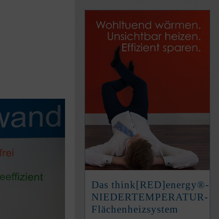
Das think[RED]­energy®-
NIEDER­TEM­PE­RATUR-
Flächen­heiz­system