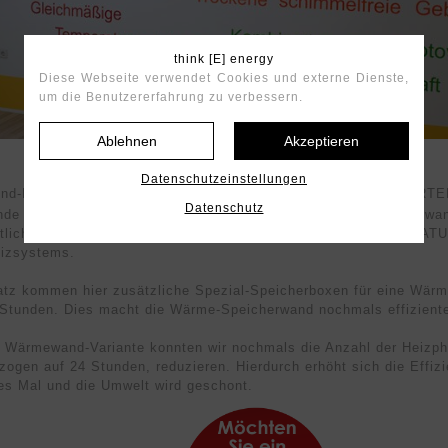
think [E] energy
Diese Webseite verwendet Cookies und externe Dienste,
um die Benutzererfahrung zu verbessern.
Ablehnen
Akzeptieren
Datenschutzeinstellungen
nd-Produkt unserer stromgeführten think
[RED]
energy
-NIEDER­TE
®
Datenschutz
de ist die „PREMIUM“ NIEDERTEMPERATUR-Wärme-Speicher­wan
tztlich alle Vorzüge eines optimal aufgebauten NIEDER­TEMPERA
eizsystems.
tz kommen hier zusätzliche Spezial-Speicher­boxen für eine Wärm
 Stunden. Dies macht die Wärme-Speicher­wand nochmals effiziente
r Wärme­wand-Variante konnten wir nochmals die Anzahl der Heiz­p
ezogen auf 24 Stunden, reduzieren. Hier­durch erhöht sich die Effi
res Mal und die Um­welt wird geschont.