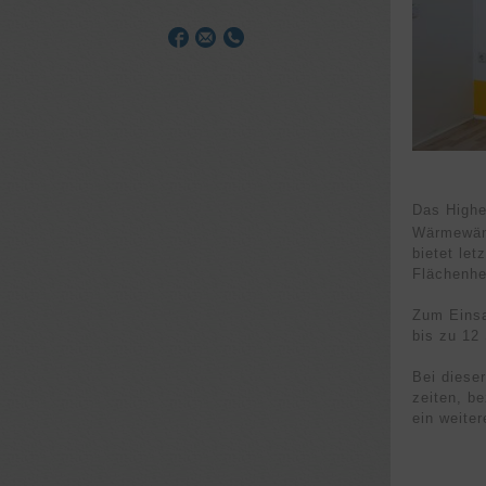
Das Highe
Wärmewän
bietet le
Flächen­h
Zum Einsa
bis zu 12
Bei diese
zeiten, b
ein weite