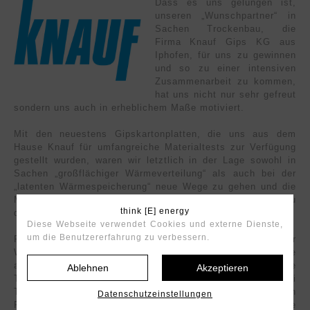
Dass es uns gelungen ist,
unseren „Wunschpartner“ in
Sachen Trockenbau, die
Firma Knauf Gips KG aus
Iphofen, für uns zu gewinnen
und so zu einer intensiven
Zusammenarbeit zu kommen,
hat uns nicht nur sehr gefreut
sondern uns auch in erheblichem Maße motiviert.
Mit den neuestens Gipskartonplatten, die uns aus dem
Hause Knauf für umfangreiche Materialtests zur Verfügung
gestellt wurden, waren wir letztlich in der Lage sowohl in
Sachen „großflächiger Wärmeverteilung“ als auch bei der
„latenten Wärmespeicherung“ neue Wege zu gehen und die
Maßstäbe für Niedertemperatur-Flächenheizungen neu zu
think [E] energy
definieren.
Diese Webseite verwendet Cookies und externe Dienste,
um die Benutzererfahrung zu verbessern.
Für eine optimale und schnelle Wärmeverteilung unserer
Wand- und Zimmerdecken-Heizungen setzen wir heute
ausschließlich die von Knauf entwickelte Gipskartonplatte
Ablehnen
Akzeptieren
Thermoboard Plus GKF. Diese Platte wird bei
Trockenbausystemen als Beplankung von
Datenschutzeinstellungen
Flächenheizsystemen eingesetzt, die eine gute