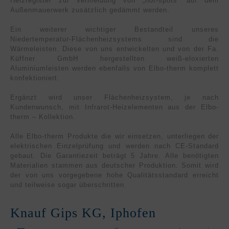
Heizregister zur Vermeidung von „hot-spots“ auf dem
Außenmauerwerk zusätzlich gedämmt werden.
Ein weiterer wichtiger Bestandteil unseres
Niedertemperatur-Flächenheizsystems sind die
Wärmeleisten. Diese von uns entwickelten und von der Fa.
Küffner GmbH hergestellten weiß-eloxierten
Aluminiumleisten werden ebenfalls von Elbo-therm komplett
konfektioniert.
Ergänzt wird unser Flächenheizsystem, je nach
Kundenwunsch, mit Infrarot-Heizelementen aus der Elbo-
therm – Kollektion.
Alle Elbo-therm Produkte die wir einsetzen, unterliegen der
elektrischen Einzelprüfung und werden nach CE-Standard
gebaut. Die Garantiezeit beträgt 5 Jahre. Alle benötigten
Materialien stammen aus deutscher Produktion. Somit wird
der von uns vorgegebene hohe Qualitätsstandard erreicht
und teilweise sogar überschritten.
Knauf Gips KG, Iphofen