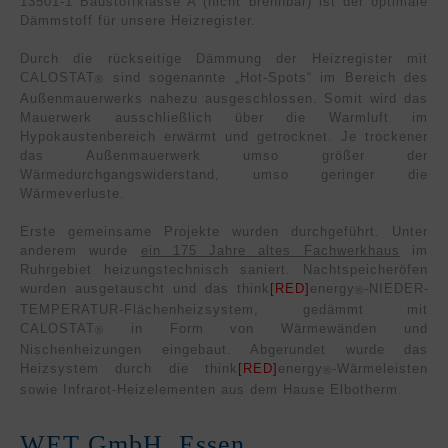
13501-1 Baustoffklasse A (nicht brennbar) ist der optimale
Dämmstoff für unsere Heizregister.
Durch die rückseitige Dämmung der Heizregister mit
CALOSTAT
sind sogenannte „Hot-Spots“ im Bereich des
®
Außenmauerwerks nahezu ausgeschlossen. Somit wird das
Mauerwerk ausschließlich über die Warmluft im
Hypokaustenbereich erwärmt und getrocknet. Je trockener
das Außenmauerwerk umso größer der
Wärmedurchgangswiderstand, umso geringer die
Wärmeverluste.
Erste gemeinsame Projekte wurden durchgeführt. Unter
anderem wurde
ein 175 Jahre altes Fachwerkhaus
im
Ruhrgebiet heizungstechnisch saniert. Nachtspeicheröfen
wurden ausgetauscht und das think
[RED]
energy
-NIE­DER­
®
TEM­PERA­TUR-Flächen­heizsystem, gedämmt mit
CALOSTAT
in Form von Wärmewänden und
®
Nischenheizungen eingebaut. Abgerundet wurde das
Heizsystem durch die think
[RED]
energy
-Wärmeleisten
®
sowie Infrarot-Heizelementen aus dem Hause Elbotherm.
WET GmbH, Essen