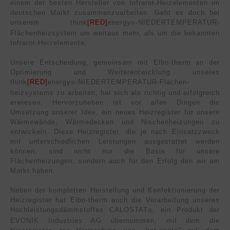
einem der besten Hersteller von Infrarot-Heizelementen im
deutschen Markt zusammenzuarbeiten. Geht es doch bei
unserem think
[RED]
energy
-NIE­DER­TEM­PERA­TUR-
®
Flächen­heizsystem um weitaus mehr, als um die bekannten
Infrarot-Heizelemente.
Unsere Entscheidung, gemeinsam mit Elbo-therm an der
Optimierung und Weiterentwicklung unseres
think
[RED]
energy
-NIE­DER­TEM­PERA­TUR-Flächen­
®
heizsystems zu arbeiten, hat sich als richtig und erfolgreich
erwiesen. Hervorzuheben ist vor allen Dingen die
Umsetzung unserer Idee, ein neues Heizregister für unsere
Wärmewände, Wärmedecken und Nischenheizungen zu
entwickeln. Diese Heizregister, die je nach Einsatzzweck
mit unterschiedlichen Leistungen ausgestattet werden
können, sind nicht nur die Basis für unsere
Flächenheizungen, sondern auch für den Erfolg den wir am
Markt haben.
Neben der kompletten Herstellung und Konfektionierung der
Heizregister hat Elbo-therm auch die Verarbeitung unseres
Hochleistungsdämmstoffes CALOSTAT
, ein Produkt der
®
EVONIK Industries AG übernommen, mit dem die