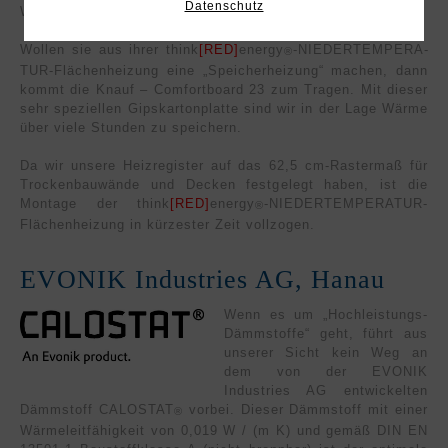
Datenschutz
Wärmeleitfähigkeit erfordern.
Wollen sie aus ihrer think
[RED]
energy
-NIE­DER­TEM­PERA­
®
TUR-Flächen­heizung eine „Speicherheizung“ machen, dann
kommt die Knauf – Comfortboard 23 zum Tragen. Mit dieser
sehr speziellen Gipskartonplatte sind wir in der Lage Wärme
über viele Stunden zu speichern.
Da wir unsere Heizregister auf das 62,5 cm-Rastermaß für
Trockenbauwände und Decken festgelegt haben, ist die
Montage der think
[RED]
energy
-NIE­DER­TEM­PERA­TUR-
®
Flächen­heizung in kürzester Zeit vollzogen.
EVONIK Industries AG, Hanau
Wenn es um „Hochleistungs-
Dämmstoffe“ geht, führt aus
unserer Sicht kein Weg an
dem von der EVONIK
Industries AG entwickelten
Dämmstoff CALOSTAT
vorbei. Dieser Dämmstoff mit einer
®
Wärmeleitfähigkeit von 0,019 W / (m K) und gemäß DIN EN