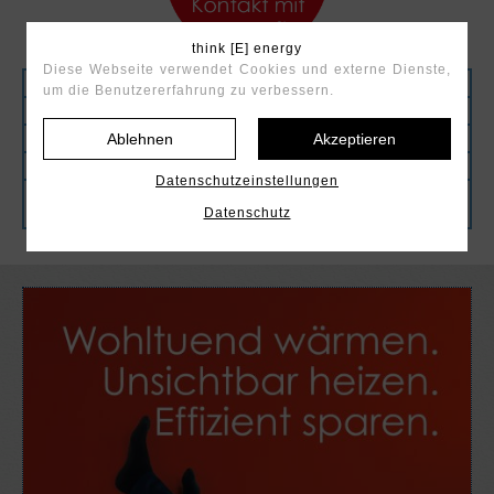
think [E] energy
Diese Webseite verwendet Cookies und externe Dienste,
Komfort
um die Benutzererfahrung zu verbessern.
120
Ablehnen
Akzeptieren
50
4 - 6
Datenschutzeinstellungen
Datenschutz
a.A.