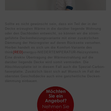
Sollte es nicht gewünscht sein, dass ein Teil der in der
Decke erzeugten Wärme in die darüber liegende Woh­nung
oder den Dach­boden entweicht, so können wir die strom­
geführte Decken­heizungs­variante mit einer zusätz­lichen
Däm­mung der Heiz­register auf deren Rück­seite versehen.
Hierbei handelt es sich um die Komfort-Variante des
think
[RED]
energy
-NIEDER­TEM­PE­RATUR-Heiz­systems.
®
Eine direkte Über­tragung der Wärme­strahlung auf die
darüber liegende Decke wird somit ver­mieden. Die
Abschluss­platte ist in diesem Fall auch die Spezial-Carbon­
faser­platte. Zusätzlich lässt sich auf Wunsch im Fall der
obersten Geschoß­decke auch eine ganz­heit­liche Decken­
dämmung einbauen.