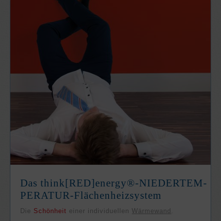
Das think[RED]­energy®-NIEDER­TEM­
PE­RATUR-Flächen­heiz­system
Die
Schön­heit
einer in­di­viduel­len
Wärme­wand
.