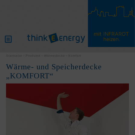
PRODUKTE
Startseite
Produkte
Wärmedecke
Komfort
Wärme- und Speicherdecke
WISSENSWERTES
„KOMFORT“
PARTNER
SERVICE